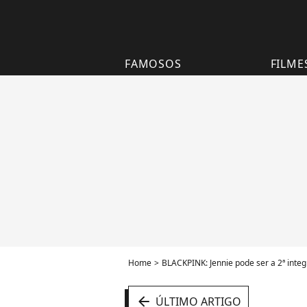
FAMOSOS
FILME
Home
BLACKPINK: Jennie pode ser a 2ª integ
arrow_left
ÚLTIMO ARTIGO