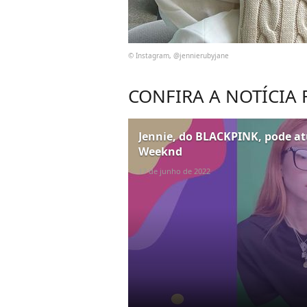
© Instagram, @jennierubyjane
CONFIRA A NOTÍCIA
Jennie, do BLACKPINK, pode atu
Weeknd
17 de junho de 2022