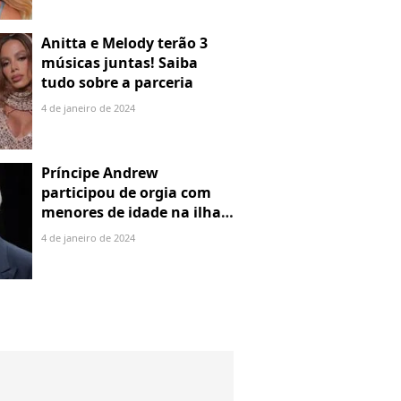
Anitta e Melody terão 3
músicas juntas! Saiba
tudo sobre a parceria
4 de janeiro de 2024
Príncipe Andrew
participou de orgia com
menores de idade na ilha
de Jeffrey Epstein, chefe de
4 de janeiro de 2024
rede de tráfico sexual