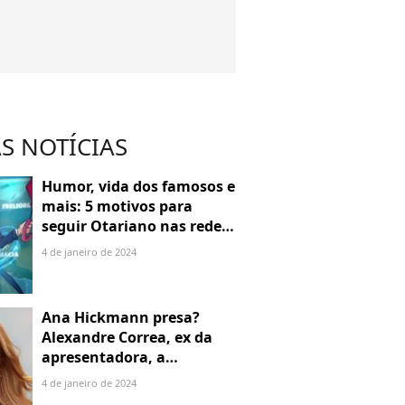
S NOTÍCIAS
Humor, vida dos famosos e
mais: 5 motivos para
seguir Otariano nas redes
sociais
4 de janeiro de 2024
Ana Hickmann presa?
Alexandre Correa, ex da
apresentadora, a
denuncia por alienação
4 de janeiro de 2024
parental