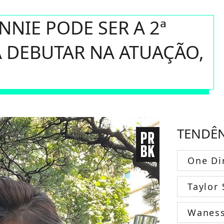
NNIE PODE SER A 2ª
 DEBUTAR NA ATUAÇÃO,
TENDÊ
One Di
Taylor 
Wanes