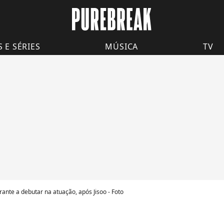
S E SÉRIES
MÚSICA
TV
rante a debutar na atuação, após Jisoo - Foto