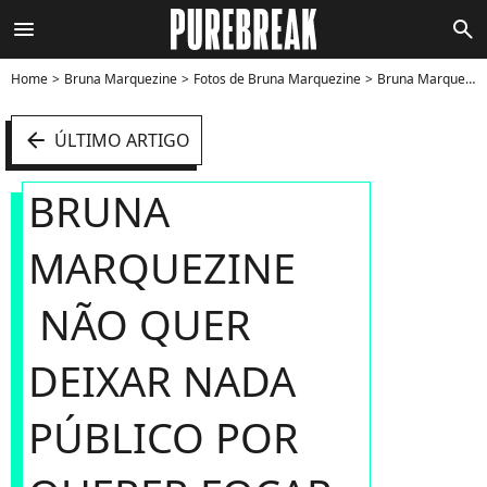
menu
search
Home
Bruna Marquezine
Fotos de Bruna Marquezine
Bruna Marquezine não quer deixar nada público por querer focar totalmente nos seus projetos profissionais, além da carreira internacional - Foto
arrow_left
ÚLTIMO ARTIGO
BRUNA
MARQUEZINE
NÃO QUER
DEIXAR NADA
PÚBLICO POR