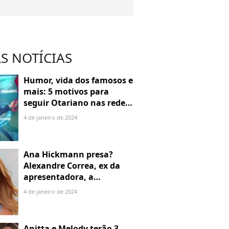
S NOTÍCIAS
Humor, vida dos famosos e
mais: 5 motivos para
seguir Otariano nas redes
sociais
4 de janeiro de 2024
Ana Hickmann presa?
Alexandre Correa, ex da
apresentadora, a
denuncia por alienação
4 de janeiro de 2024
parental
Anitta e Melody terão 3