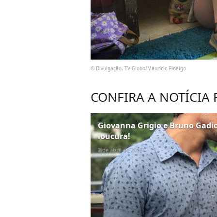
© Divulgação, TV Globo/Mauricio Fidalgo
CONFIRA A NOTÍCIA
Giovanna Grigio e Bruno Gadi
loucura!
2 de abril de 2018