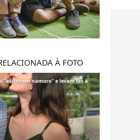
 RELACIONADA À FOTO
ol "assumem namoro" e levam fãs à