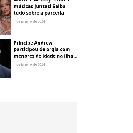
músicas juntas! Saiba
tudo sobre a parceria
4 de janeiro de 2024
Príncipe Andrew
participou de orgia com
menores de idade na ilha
de Jeffrey Epstein, chefe de
4 de janeiro de 2024
rede de tráfico sexual