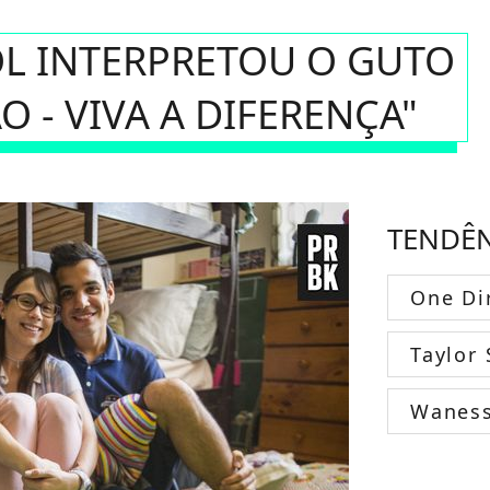
L INTERPRETOU O GUTO
 - VIVA A DIFERENÇA"
TENDÊ
One Di
Taylor 
Wanes