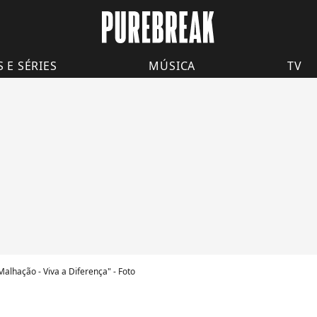
S E SÉRIES
MÚSICA
TV
alhação - Viva a Diferença" - Foto