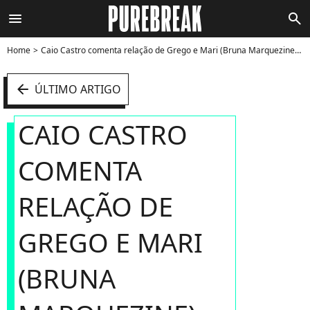
menu
search
Home
Caio Castro comenta relação de Grego e Mari (Bruna Marquezine) em "I Love Paraisópolis" - Foto
arrow_left
ÚLTIMO ARTIGO
CAIO CASTRO
COMENTA
RELAÇÃO DE
GREGO E MARI
(BRUNA