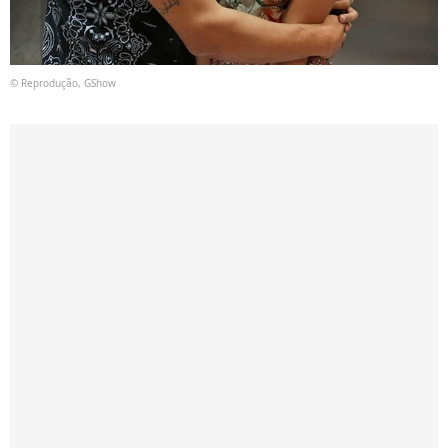
© Reprodução, GShow