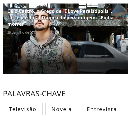
Caio Castro, o Grego de "I Love Paraisópolis",
torce por final trágico do personagem: "Podia
morrer"
29 de julho de 2015
PALAVRAS-CHAVE
Televisão
Novela
Entrevista