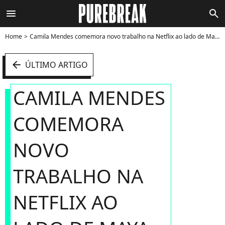
menu
search
Home
Camila Mendes comemora novo trabalho na Netflix ao lado de Maya Hawke - Foto
arrow_left
ÚLTIMO ARTIGO
CAMILA MENDES
COMEMORA
NOVO
TRABALHO NA
NETFLIX AO