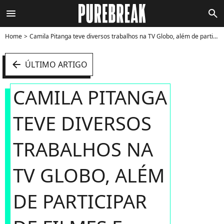
menu
search
Home
Camila Pitanga teve diversos trabalhos na TV Globo, além de participar de filmes e documentários - Foto
arrow_left
ÚLTIMO ARTIGO
CAMILA PITANGA
TEVE DIVERSOS
TRABALHOS NA
TV GLOBO, ALÉM
DE PARTICIPAR