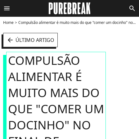
menu
search
Home
Compulsão alimentar é muito mais do que "comer um docinho" no final de semana - Foto
arrow_left
ÚLTIMO ARTIGO
COMPULSÃO
ALIMENTAR É
MUITO MAIS DO
QUE "COMER UM
DOCINHO" NO