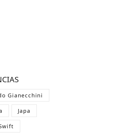
NCIAS
do Gianecchini
a
Japa
Swift