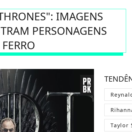
 THRONES": IMAGENS
STRAM PERSONAGENS
 FERRO
TENDÊ
Reynal
Rihann
Taylor 