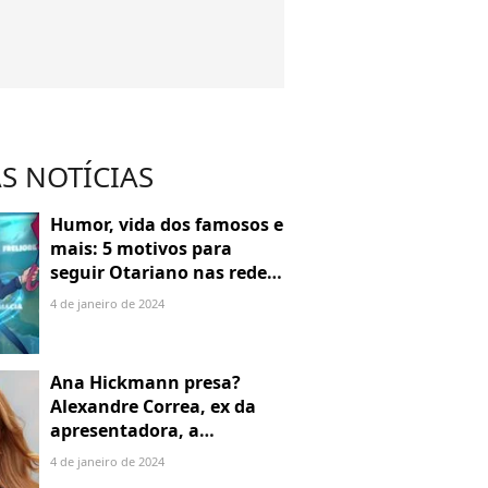
S NOTÍCIAS
Humor, vida dos famosos e
mais: 5 motivos para
seguir Otariano nas redes
sociais
4 de janeiro de 2024
Ana Hickmann presa?
Alexandre Correa, ex da
apresentadora, a
denuncia por alienação
4 de janeiro de 2024
parental