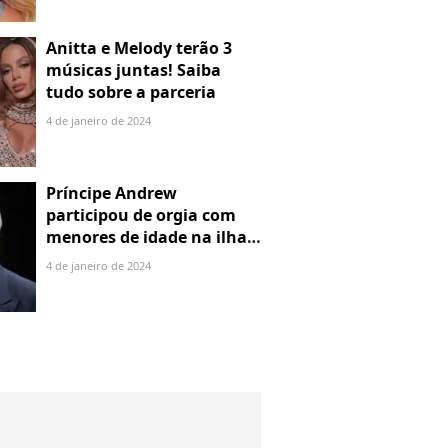
Anitta e Melody terão 3
músicas juntas! Saiba
tudo sobre a parceria
4 de janeiro de 2024
Príncipe Andrew
participou de orgia com
menores de idade na ilha
de Jeffrey Epstein, chefe de
4 de janeiro de 2024
rede de tráfico sexual