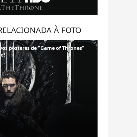
 RELACIONADA À FOTO
vos pôsteres de "Game of Thrones"
do!