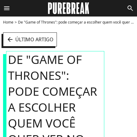
menu
search
Home
De "Game of Thrones": pode começar a escolher quem você quer ver no Trono de Ferro - Foto
arrow_left
ÚLTIMO ARTIGO
DE "GAME OF
THRONES":
PODE COMEÇAR
A ESCOLHER
QUEM VOCÊ