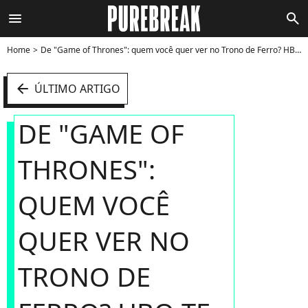
menu
search
Home
De "Game of Thrones": quem você quer ver no Trono de Ferro? HBO te ajuda a imaginar! - Foto
arrow_left
ÚLTIMO ARTIGO
DE "GAME OF
THRONES":
QUEM VOCÊ
QUER VER NO
TRONO DE