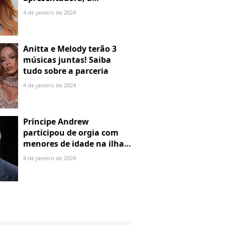
denuncia por alienação
4 de janeiro de 2024
parental
Anitta e Melody terão 3
músicas juntas! Saiba
tudo sobre a parceria
4 de janeiro de 2024
Príncipe Andrew
participou de orgia com
menores de idade na ilha
de Jeffrey Epstein, chefe de
4 de janeiro de 2024
rede de tráfico sexual