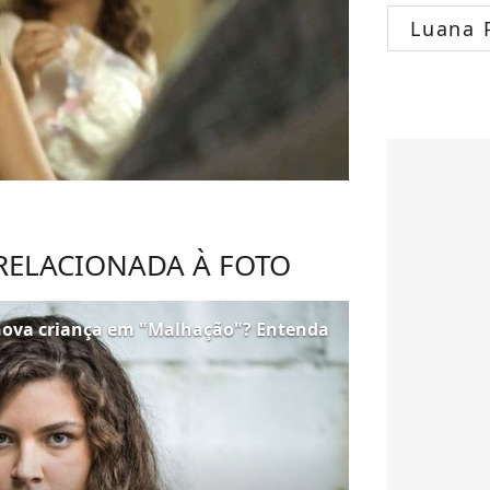
Luana 
 RELACIONADA À FOTO
 nova criança em "Malhação"? Entenda