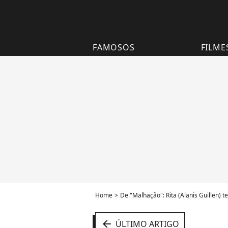
FAMOSOS
FILME
Home
De "Malhação": Rita (Alanis Guillen) 
arrow_left
ÚLTIMO ARTIGO