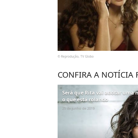
© Reprodução, TV Globo
CONFIRA A NOTÍCIA
Será que Rita vai adotar uma
o que está rolando
25 de junho de 2019