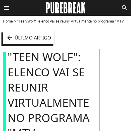
menu
search
Home
"Teen Wolf": elenco vai se reunir virtualmente no programa "MTV Reunions" - Foto
arrow_left
ÚLTIMO ARTIGO
"TEEN WOLF":
ELENCO VAI SE
REUNIR
VIRTUALMENTE
NO PROGRAMA