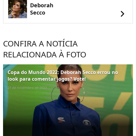
Deborah
chevron_right
Secco
CONFIRA A NOTÍCIA
RELACIONADA À FOTO
Copa do Mundo 2022: Deborah Secco errou no
look para comentar jogos? Vote!
21 de novembro de 2022