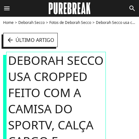
menu
search
Home
Deborah Secco
Fotos de Deborah Secco
Deborah Secco usa cropped feito com a camisa do SporTV, calça cargo e lingerie à mostra para apresentar programa da Copa do Mundo 2022 - Foto
arrow_left
ÚLTIMO ARTIGO
DEBORAH SECCO
USA CROPPED
FEITO COM A
CAMISA DO
SPORTV, CALÇA