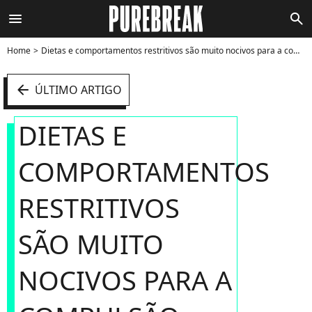
menu
search
Home
Dietas e comportamentos restritivos são muito nocivos para a compulsão alimentar - Foto
arrow_left
ÚLTIMO ARTIGO
DIETAS E
COMPORTAMENTOS
RESTRITIVOS
SÃO MUITO
NOCIVOS PARA A