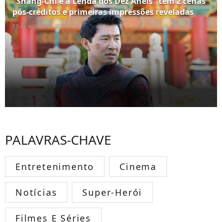
"Shang-Chi e a Lenda dos Dez Anéis" tem 2 cenas
pós-créditos e primeiras impressões reveladas
17 de agosto de 2021
PALAVRAS-CHAVE
Entretenimento
Cinema
Notícias
Super-Herói
Filmes E Séries