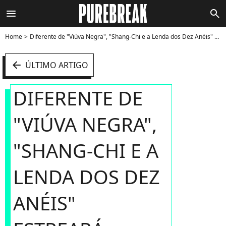
menu
search
Home
Diferente de "Viúva Negra", "Shang-Chi e a Lenda dos Dez Anéis" estreará exclusivamente nos cinemas - Foto
arrow_left
ÚLTIMO ARTIGO
DIFERENTE DE
"VIÚVA NEGRA",
"SHANG-CHI E A
LENDA DOS DEZ
ANÉIS"