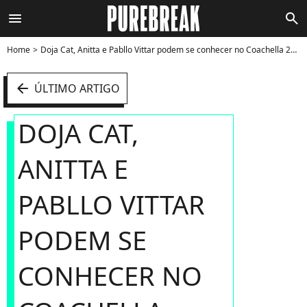
menu
search
Home
Doja Cat, Anitta e Pabllo Vittar podem se conhecer no Coachella 2022 ou quando a rapper estiver no Brasil, para o Lollapalooza, que acontece em março - Foto
arrow_left
ÚLTIMO ARTIGO
DOJA CAT,
ANITTA E
PABLLO VITTAR
PODEM SE
CONHECER NO