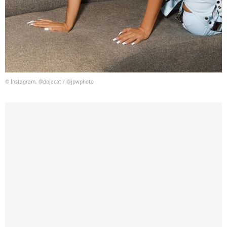
© Instagram, @dojacat / @jpwphoto