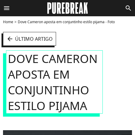
menu
search
Home
Dove Cameron aposta em conjuntinho estilo pijama - Foto
arrow_left
ÚLTIMO ARTIGO
DOVE CAMERON
APOSTA EM
CONJUNTINHO
ESTILO PIJAMA