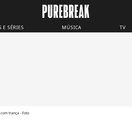
S E SÉRIES
MÚSICA
TV
com trança - Foto