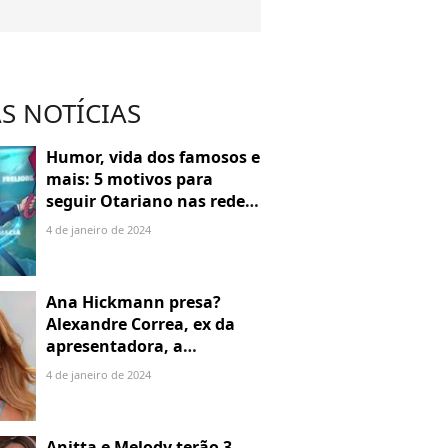
S NOTÍCIAS
Humor, vida dos famosos e
mais: 5 motivos para
seguir Otariano nas redes
sociais
4 de janeiro de 2024
Ana Hickmann presa?
Alexandre Correa, ex da
apresentadora, a
denuncia por alienação
4 de janeiro de 2024
parental
Anitta e Melody terão 3