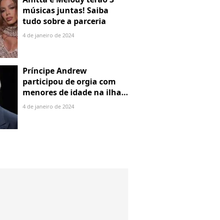
músicas juntas! Saiba
tudo sobre a parceria
4 de janeiro de 2024
Príncipe Andrew
participou de orgia com
menores de idade na ilha
de Jeffrey Epstein, chefe de
4 de janeiro de 2024
rede de tráfico sexual