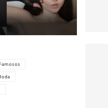
 Famosos
Moda
s