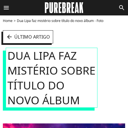
menu
search
Home
Dua Lipa faz mistério sobre título do novo álbum - Foto
arrow_left
ÚLTIMO ARTIGO
DUA LIPA FAZ
MISTÉRIO SOBRE
TÍTULO DO
NOVO ÁLBUM