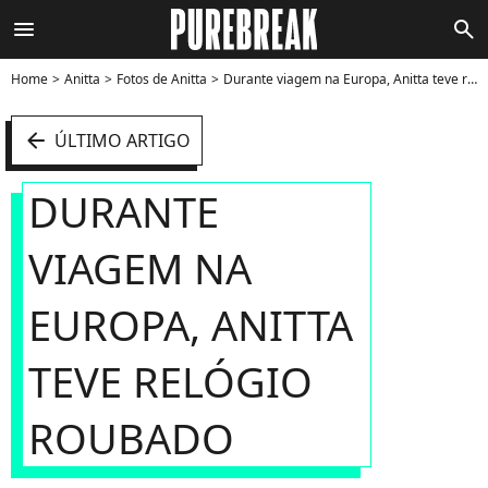
menu
search
Home
Anitta
Fotos de Anitta
Durante viagem na Europa, Anitta teve relógio roubado - Foto
arrow_left
ÚLTIMO ARTIGO
DURANTE
VIAGEM NA
EUROPA, ANITTA
TEVE RELÓGIO
ROUBADO