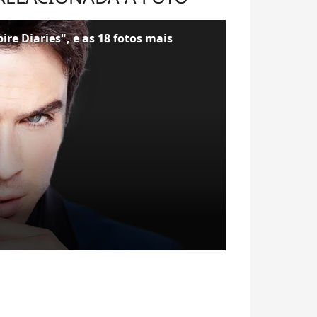
re Diaries", e as 18 fotos mais