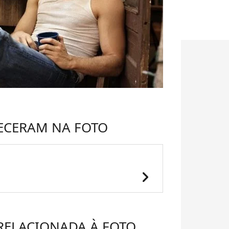
ECERAM NA FOTO
chevron_right
 RELACIONADA À FOTO