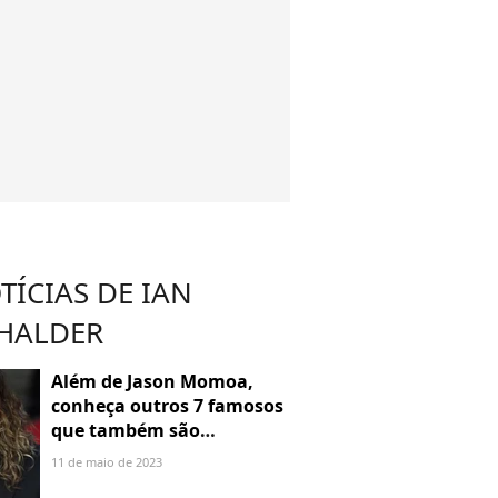
TÍCIAS DE IAN
HALDER
Além de Jason Momoa,
conheça outros 7 famosos
que também são
hipnotizantes!
11 de maio de 2023