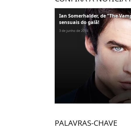
Ian Somerhalder, de "The Vampi
sensuais do galã!
3 de junho de 2015
PALAVRAS-CHAVE