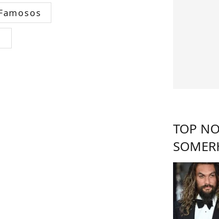
 Famosos
s
TOP NO
SOMER