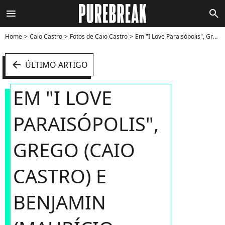
menu
search
Home
Caio Castro
Fotos de Caio Castro
Em "I Love Paraisópolis", Grego (Caio Castro) e Benjamin (Maurício Destri) estão fazendo todo mundo suspirar - Foto
arrow_left
ÚLTIMO ARTIGO
EM "I LOVE
PARAISÓPOLIS",
GREGO (CAIO
CASTRO) E
BENJAMIN