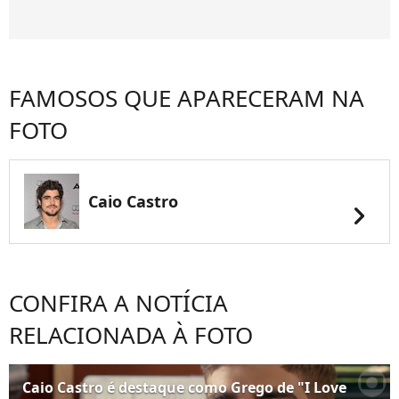
FAMOSOS QUE APARECERAM NA
FOTO
Caio Castro
chevron_right
CONFIRA A NOTÍCIA
RELACIONADA À FOTO
Caio Castro é destaque como Grego de "I Love