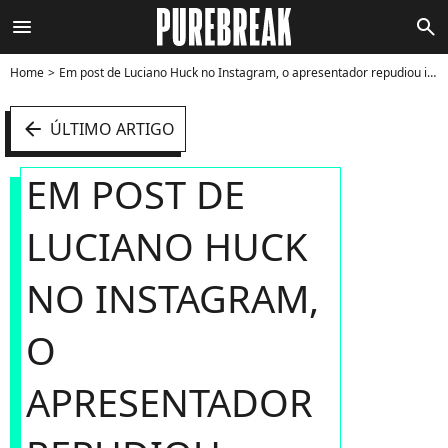
menu
search
Home
Em post de Luciano Huck no Instagram, o apresentador repudiou intolerância e do discurso de ódio contra o craque e a atriz de "Besouro Azul" manifestou seu apoio. Veja! - Foto
arrow_left
ÚLTIMO ARTIGO
EM POST DE
LUCIANO HUCK
NO INSTAGRAM,
O
APRESENTADOR