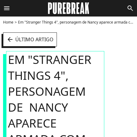
menu
search
Home
Em "Stranger Things 4", personagem de Nancy aparece armada com uma espingarda - Foto
arrow_left
ÚLTIMO ARTIGO
EM "STRANGER
THINGS 4",
PERSONAGEM
DE NANCY
APARECE