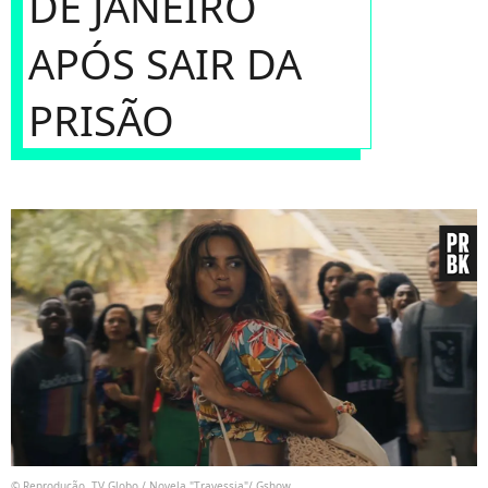
DE JANEIRO
APÓS SAIR DA
PRISÃO
© Reprodução, TV Globo / Novela "Travessia"/ Gshow