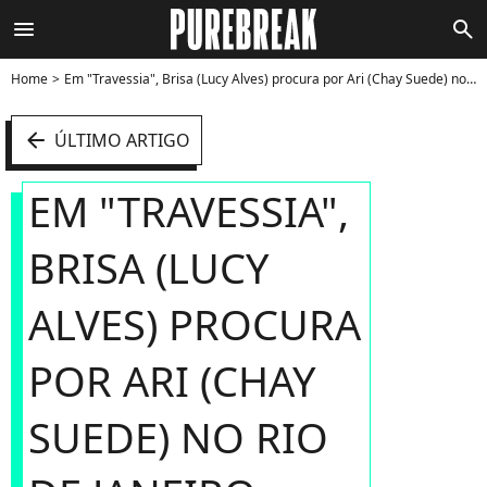
menu
search
Home
Em "Travessia", Brisa (Lucy Alves) procura por Ari (Chay Suede) no Rio de Janeiro após sair da prisão - Foto
arrow_left
ÚLTIMO ARTIGO
EM "TRAVESSIA",
BRISA (LUCY
ALVES) PROCURA
POR ARI (CHAY
SUEDE) NO RIO