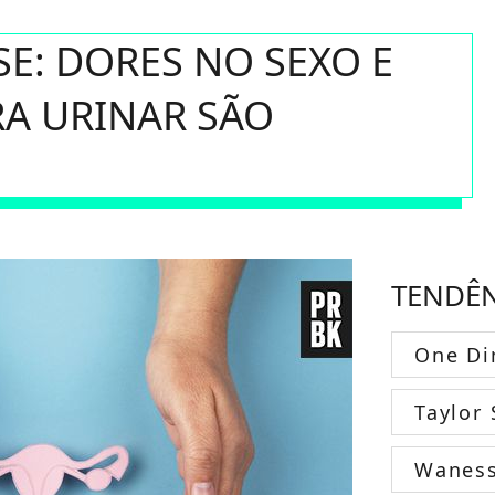
E: DORES NO SEXO E
RA URINAR SÃO
TENDÊ
One Di
Taylor 
Wanes