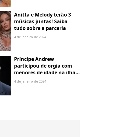
Anitta e Melody terão 3
músicas juntas! Saiba
tudo sobre a parceria
4 de janeiro de 2024
Príncipe Andrew
participou de orgia com
menores de idade na ilha
de Jeffrey Epstein, chefe de
4 de janeiro de 2024
rede de tráfico sexual