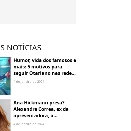
S NOTÍCIAS
Humor, vida dos famosos e
mais: 5 motivos para
seguir Otariano nas redes
sociais
4 de janeiro de 2024
Ana Hickmann presa?
Alexandre Correa, ex da
apresentadora, a
denuncia por alienação
4 de janeiro de 2024
parental