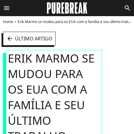
menu
search
Home
Erik Marmo se mudou para os EUA com a família e seu último trabalho como ator foi na série americana "The Purge" - Foto
arrow_left
ÚLTIMO ARTIGO
ERIK MARMO SE
MUDOU PARA
OS EUA COM A
FAMÍLIA E SEU
ÚLTIMO