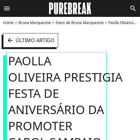
menu
search
Home
Bruna Marquezine
Fotos de Bruna Marquezine
Paolla Oliveira prestigia festa de aniversário da promoter Carol Sampaio no Copacabana Palace, em Copacabana, no Rio de Janeiro - Foto
arrow_left
ÚLTIMO ARTIGO
PAOLLA
OLIVEIRA PRESTIGIA
FESTA DE
ANIVERSÁRIO DA
PROMOTER