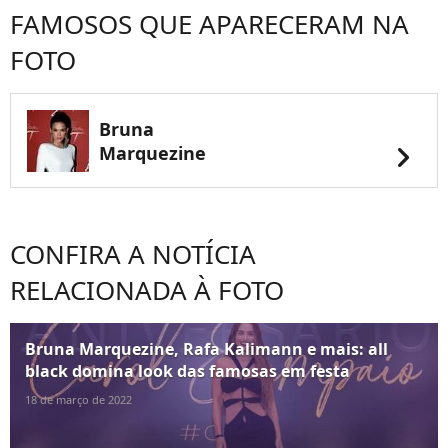
FAMOSOS QUE APARECERAM NA
FOTO
Bruna
chevron_right
Marquezine
CONFIRA A NOTÍCIA
RELACIONADA À FOTO
Bruna Marquezine, Rafa Kalimann e mais: all
black domina look das famosas em festa
18 de março de 2022