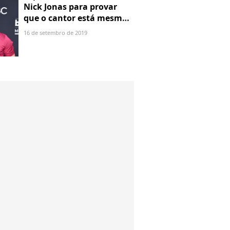
Nick Jonas para provar
que o cantor está mesmo
de parabéns
16 de setembro de 2019