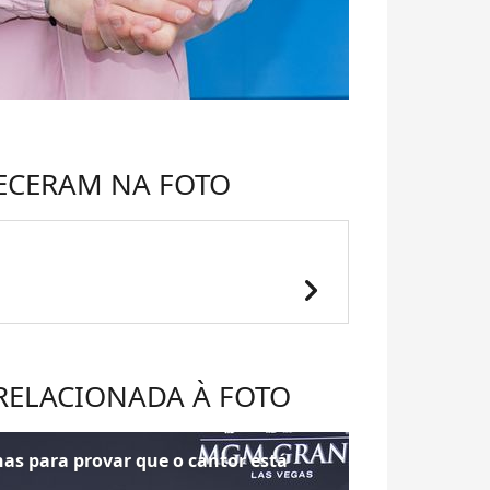
ECERAM NA FOTO
chevron_right
 RELACIONADA À FOTO
nas para provar que o cantor está