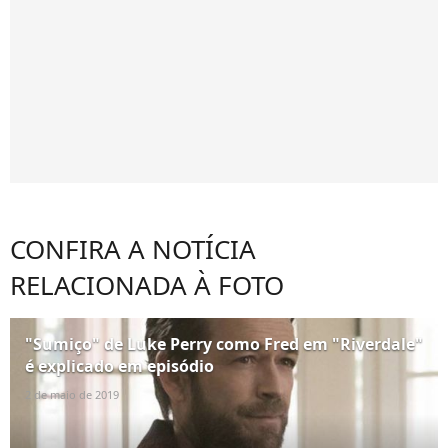
CONFIRA A NOTÍCIA
RELACIONADA À FOTO
"Sumiço" de Luke Perry como Fred em "Riverdale"
é explicado em episódio
2 de maio de 2019