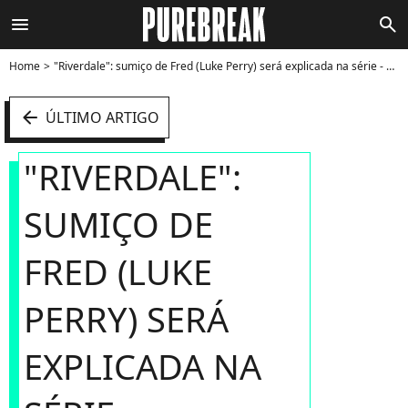
menu
search
Home
"Riverdale": sumiço de Fred (Luke Perry) será explicada na série - Foto
arrow_left
ÚLTIMO ARTIGO
"RIVERDALE":
SUMIÇO DE
FRED (LUKE
PERRY) SERÁ
EXPLICADA NA