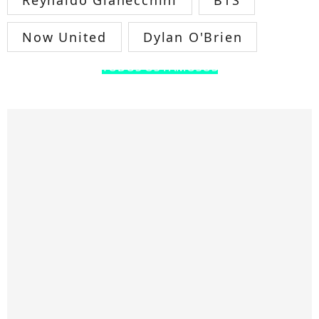
Reynaldo Gianecchini
BTS
Now United
Dylan O'Brien
TODOS OS FAMOSOS