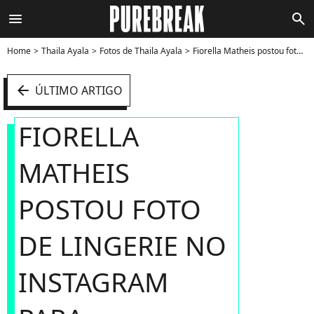
menu
search
Home
Thaila Ayala
Fotos de Thaila Ayala
Fiorella Matheis postou foto de lingerie no Instagram para campanha #ocorpoémeu - Foto
arrow_left
ÚLTIMO ARTIGO
FIORELLA
MATHEIS
POSTOU FOTO
DE LINGERIE NO
INSTAGRAM