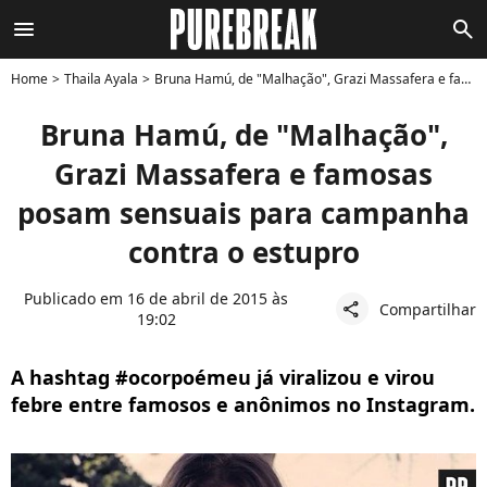
menu
search
Home
Thaila Ayala
Bruna Hamú, de "Malhação", Grazi Massafera e famosas posam sensuais para campanha contra o estupro
Bruna Hamú, de "Malhação",
Grazi Massafera e famosas
posam sensuais para campanha
contra o estupro
Publicado em 16 de abril de 2015 às
Compartilhar
share
19:02
A hashtag #ocorpoémeu já viralizou e virou
febre entre famosos e anônimos no Instagram.