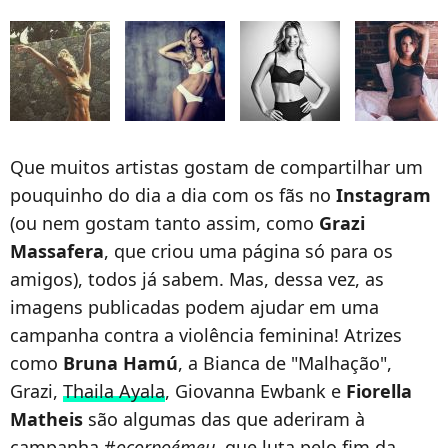
Que muitos artistas gostam de compartilhar um
pouquinho do dia a dia com os fãs no
Instagram
(ou nem gostam tanto assim, como
Grazi
Massafera
, que criou uma página só para os
amigos), todos já sabem. Mas, dessa vez, as
imagens publicadas podem ajudar em uma
campanha contra a violência feminina! Atrizes
como
Bruna Hamú
, a Bianca de "Malhação",
Grazi,
Thaila Ayala
, Giovanna Ewbank e
Fiorella
Matheis
são algumas das que aderiram à
campanha #
ocorpoémeu
, que luta pelo fim da