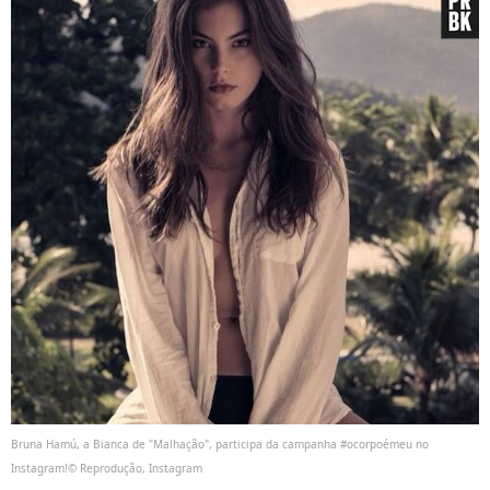
Bruna Hamú, a Bianca de "Malhação", participa da campanha #ocorpoémeu no
Instagram!© Reprodução, Instagram