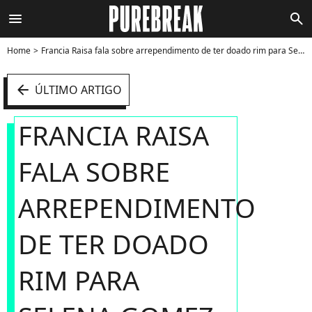
menu
search
Home
Francia Raisa fala sobre arrependimento de ter doado rim para Selena Gomez - Foto
arrow_left
ÚLTIMO ARTIGO
FRANCIA RAISA
FALA SOBRE
ARREPENDIMENTO
DE TER DOADO
RIM PARA