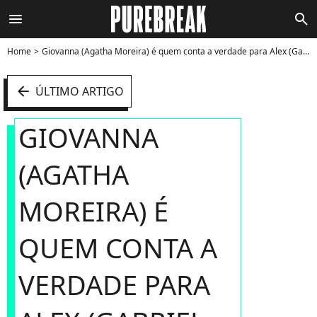
menu
search
Home
Giovanna (Agatha Moreira) é quem conta a verdade para Alex (Gabriel Leone) em "Verdades Secretas" - Foto
arrow_left
ÚLTIMO ARTIGO
GIOVANNA
(AGATHA
MOREIRA) É
QUEM CONTA A
VERDADE PARA