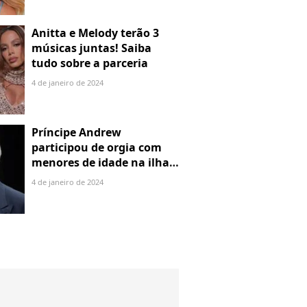
Anitta e Melody terão 3
músicas juntas! Saiba
tudo sobre a parceria
4 de janeiro de 2024
Príncipe Andrew
participou de orgia com
menores de idade na ilha
de Jeffrey Epstein, chefe de
4 de janeiro de 2024
rede de tráfico sexual