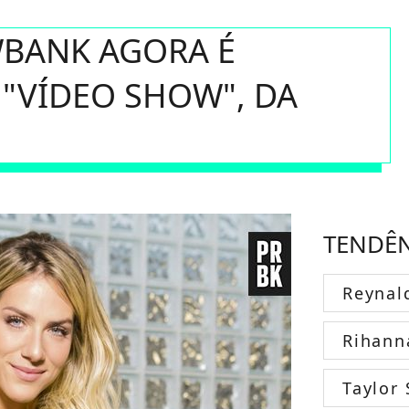
BANK AGORA É
"VÍDEO SHOW", DA
TENDÊ
Reynal
Rihann
Taylor 