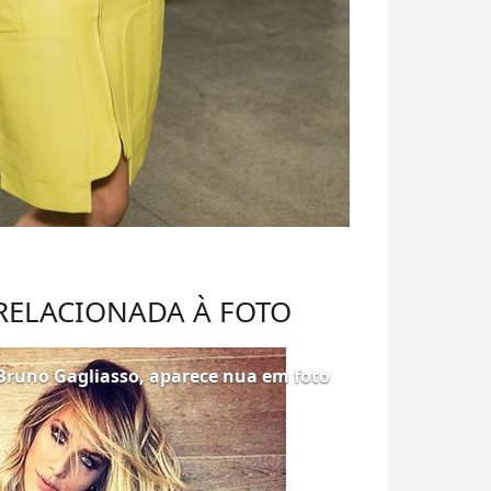
 RELACIONADA À FOTO
runo Gagliasso, aparece nua em foto