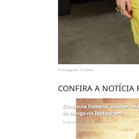
© Divulgação, TV Globo
CONFIRA A NOTÍCIA
Giovanna Ewbank, mulher de B
de amigo no Instagram!
15 de setembro de 2015