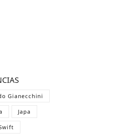
NCIAS
do Gianecchini
a
Japa
Swift