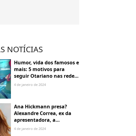
S NOTÍCIAS
Humor, vida dos famosos e
mais: 5 motivos para
seguir Otariano nas redes
sociais
4 de janeiro de 2024
Ana Hickmann presa?
Alexandre Correa, ex da
apresentadora, a
denuncia por alienação
4 de janeiro de 2024
parental