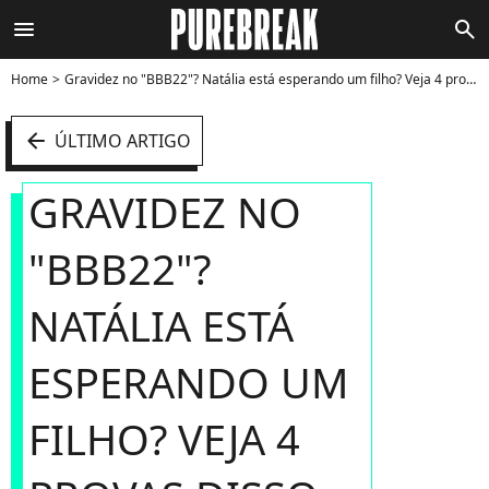
menu
search
Home
Gravidez no "BBB22"? Natália está esperando um filho? Veja 4 provas disso - Foto
arrow_left
ÚLTIMO ARTIGO
GRAVIDEZ NO
"BBB22"?
NATÁLIA ESTÁ
ESPERANDO UM
FILHO? VEJA 4