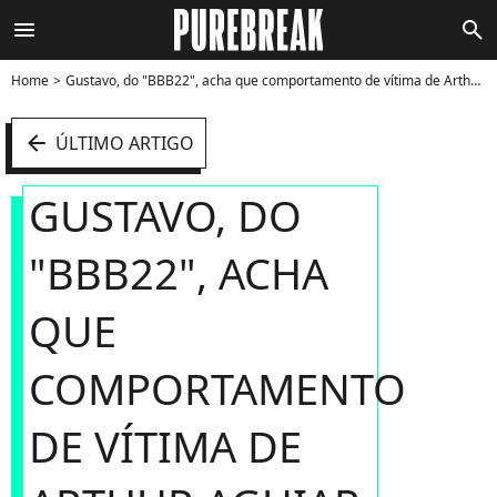
menu
search
Home
Gustavo, do "BBB22", acha que comportamento de vítima de Arthur Aguiar faz parte da estratégia - Foto
arrow_left
ÚLTIMO ARTIGO
GUSTAVO, DO
"BBB22", ACHA
QUE
COMPORTAMENTO
DE VÍTIMA DE