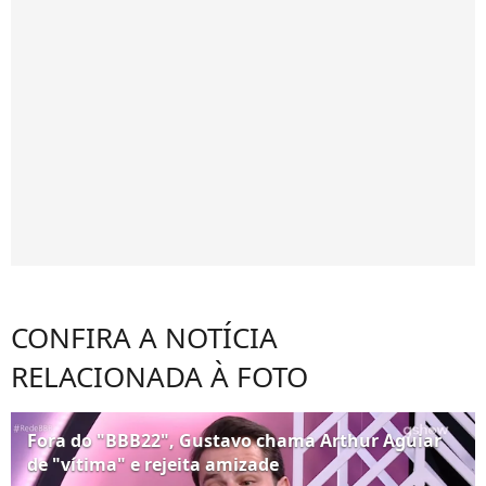
CONFIRA A NOTÍCIA
RELACIONADA À FOTO
Fora do "BBB22", Gustavo chama Arthur Aguiar
de "vítima" e rejeita amizade