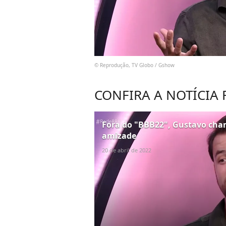
© Reprodução, TV Globo / Gshow
CONFIRA A NOTÍCIA
Fora do "BBB22", Gustavo cham
amizade
20 de abril de 2022