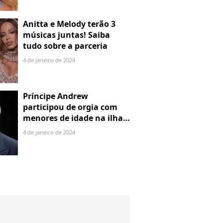
Anitta e Melody terão 3
músicas juntas! Saiba
tudo sobre a parceria
4 de janeiro de 2024
Príncipe Andrew
participou de orgia com
menores de idade na ilha
de Jeffrey Epstein, chefe de
4 de janeiro de 2024
rede de tráfico sexual