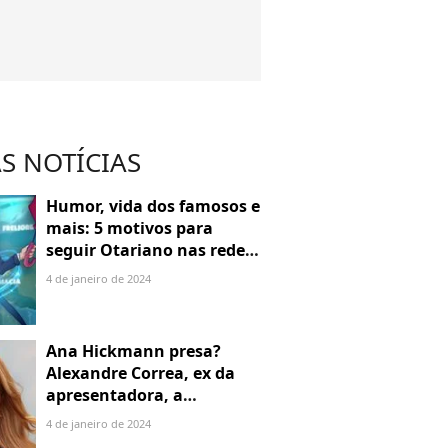
S NOTÍCIAS
Humor, vida dos famosos e
mais: 5 motivos para
seguir Otariano nas redes
sociais
4 de janeiro de 2024
Ana Hickmann presa?
Alexandre Correa, ex da
apresentadora, a
denuncia por alienação
4 de janeiro de 2024
parental