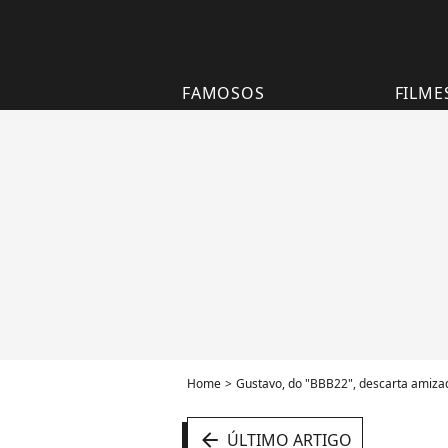
FAMOSOS
FILME
Home
Gustavo, do "BBB22", descarta amizad
arrow_left
ÚLTIMO ARTIGO