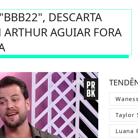
"BBB22", DESCARTA
 ARTHUR AGUIAR FORA
A
TENDÊ
Wanes
Taylor 
Luana 