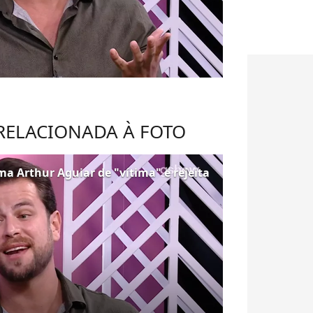
 RELACIONADA À FOTO
a Arthur Aguiar de "vítima" e rejeita