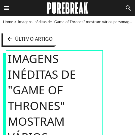
menu
search
Home
Imagens inéditas de "Game of Thrones" mostram vários personagens no Trono de Ferro - Foto
arrow_left
ÚLTIMO ARTIGO
IMAGENS
INÉDITAS DE
"GAME OF
THRONES"
MOSTRAM