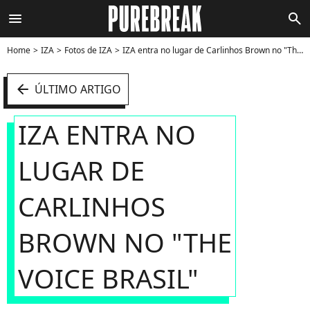
menu
search
Home
IZA
Fotos de IZA
IZA entra no lugar de Carlinhos Brown no "The Voice Brasil" - Foto
arrow_left
ÚLTIMO ARTIGO
IZA ENTRA NO
LUGAR DE
CARLINHOS
BROWN NO "THE
VOICE BRASIL"