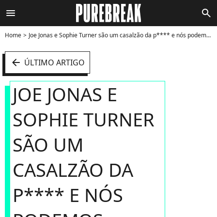
menu
search
Home
Joe Jonas e Sophie Turner são um casalzão da p**** e nós podemos provar - Foto
arrow_left
ÚLTIMO ARTIGO
JOE JONAS E
SOPHIE TURNER
SÃO UM
CASALZÃO DA
P**** E NÓS