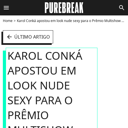
menu
search
Home
Karol Conká apostou em look nude sexy para o Prêmio Multishow 2023 - Foto
arrow_left
ÚLTIMO ARTIGO
KAROL CONKÁ
APOSTOU EM
LOOK NUDE
SEXY PARA O
PRÊMIO