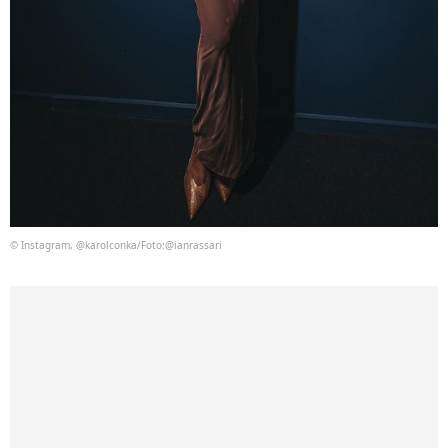
© Instagram, @karolconka/Foto:@ianrassari