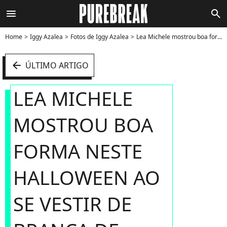
menu
search
Home
Iggy Azalea
Fotos de Iggy Azalea
Lea Michele mostrou boa forma neste Halloween ao se vestir de Branca de Neve - Foto
arrow_left
ÚLTIMO ARTIGO
LEA MICHELE
MOSTROU BOA
FORMA NESTE
HALLOWEEN AO
SE VESTIR DE