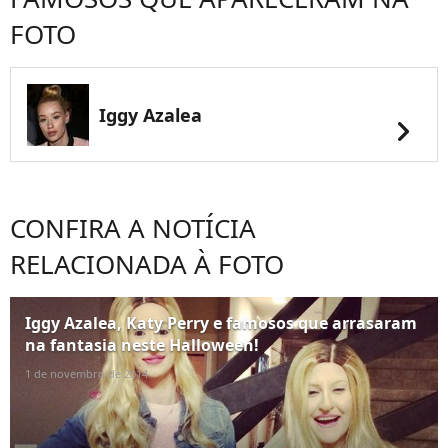
FOTO
Iggy Azalea
chevron_right
CONFIRA A NOTÍCIA
RELACIONADA À FOTO
Iggy Azalea, Katy Perry e famosos que arrasaram
na fantasia neste Halloween!
1 de novembro de 2014