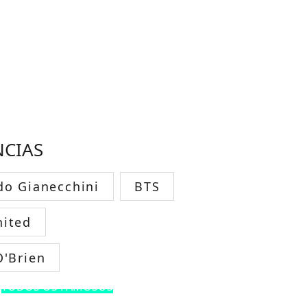
NCIAS
do Gianecchini
BTS
ited
O'Brien
TODOS OS FAMOSOS