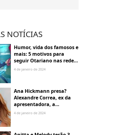
S NOTÍCIAS
Humor, vida dos famosos e
mais: 5 motivos para
seguir Otariano nas redes
sociais
4 de janeiro de 2024
Ana Hickmann presa?
Alexandre Correa, ex da
apresentadora, a
denuncia por alienação
4 de janeiro de 2024
parental
Anitta e Melody terão 3