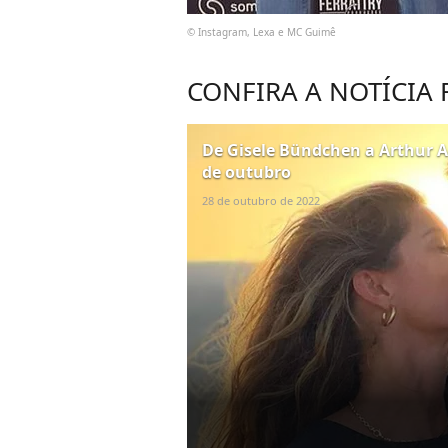
© Instagram, Lexa e MC Guimê
CONFIRA A NOTÍCIA
De Gisele Bündchen a Arthur A
de outubro
28 de outubro de 2022