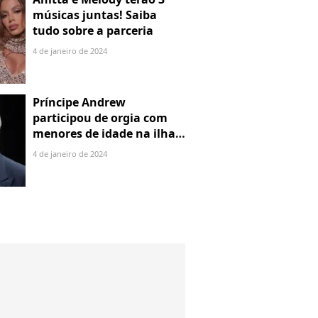
músicas juntas! Saiba
tudo sobre a parceria
4 de janeiro de 2024
Príncipe Andrew
participou de orgia com
menores de idade na ilha
de Jeffrey Epstein, chefe de
4 de janeiro de 2024
rede de tráfico sexual