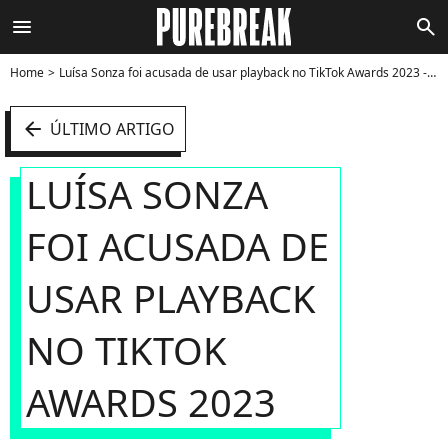
menu
search
Home
Luísa Sonza foi acusada de usar playback no TikTok Awards 2023 - Foto
arrow_left
ÚLTIMO ARTIGO
LUÍSA SONZA
FOI ACUSADA DE
USAR PLAYBACK
NO TIKTOK
AWARDS 2023