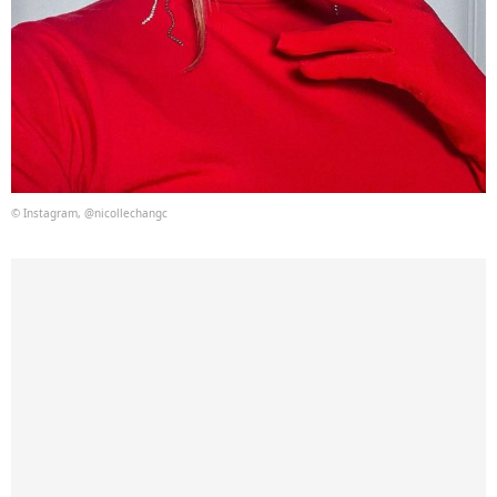
© Instagram, @nicollechangc