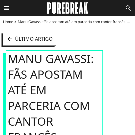
menu
search
Home
Manu Gavassi: fãs apostam até em parceria com cantor francês. Confira! - Foto
arrow_left
ÚLTIMO ARTIGO
MANU GAVASSI:
FÃS APOSTAM
ATÉ EM
PARCERIA COM
CANTOR