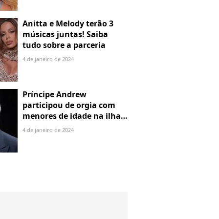
Anitta e Melody terão 3
músicas juntas! Saiba
tudo sobre a parceria
4 de janeiro de 2024
Príncipe Andrew
participou de orgia com
menores de idade na ilha
de Jeffrey Epstein, chefe de
4 de janeiro de 2024
rede de tráfico sexual