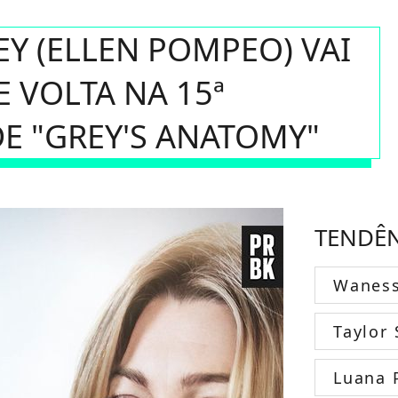
Y (ELLEN POMPEO) VAI
E VOLTA NA 15ª
E "GREY'S ANATOMY"
TENDÊ
Wanes
Taylor 
Luana 