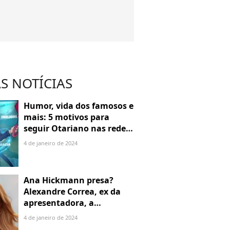
S NOTÍCIAS
Humor, vida dos famosos e
mais: 5 motivos para
seguir Otariano nas redes
sociais
4 de janeiro de 2024
Ana Hickmann presa?
Alexandre Correa, ex da
apresentadora, a
denuncia por alienação
4 de janeiro de 2024
parental