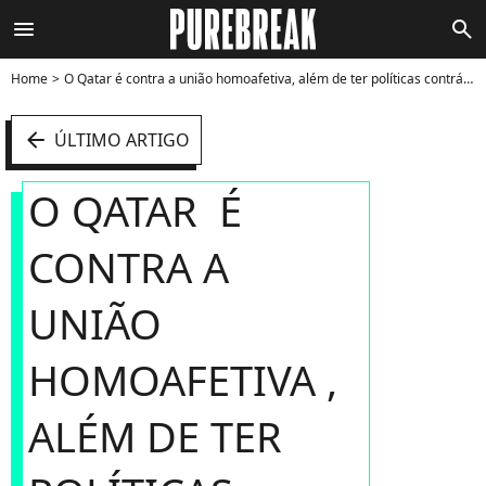
menu
search
Home
O Qatar é contra a união homoafetiva, além de ter políticas contrárias aos direitos da mulher. - Foto
arrow_left
ÚLTIMO ARTIGO
O QATAR É
CONTRA A
UNIÃO
HOMOAFETIVA ,
ALÉM DE TER