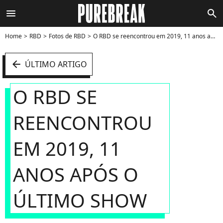
menu
search
Home
RBD
Fotos de RBD
O RBD se reencontrou em 2019, 11 anos após o último show - Foto
arrow_left
ÚLTIMO ARTIGO
O RBD SE
REENCONTROU
EM 2019, 11
ANOS APÓS O
ÚLTIMO SHOW